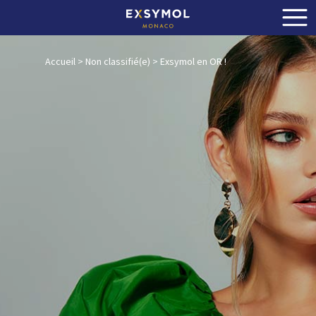
Accueil
>
Non classifié(e)
>
Exsymol en OR !