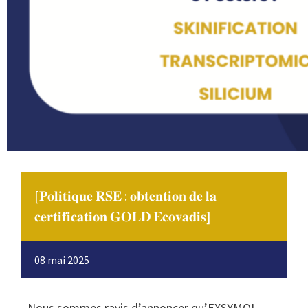
[𝐏𝐨𝐥𝐢𝐭𝐢𝐪𝐮𝐞 𝐑𝐒𝐄 : 𝐨𝐛𝐭𝐞𝐧𝐭𝐢𝐨𝐧 𝐝𝐞 𝐥𝐚
𝐜𝐞𝐫𝐭𝐢𝐟𝐢𝐜𝐚𝐭𝐢𝐨𝐧 𝐆𝐎𝐋𝐃 𝐄𝐜𝐨𝐯𝐚𝐝𝐢𝐬]
08 mai 2025
Nous sommes ravis d’annoncer qu’EXSYMOL