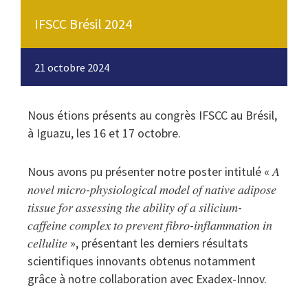
IFSCC Brésil 2024
21 octobre 2024
Nous étions présents au congrès IFSCC au Brésil,
à Iguazu, les 16 et 17 octobre.
Nous avons pu présenter notre poster intitulé « 𝐴
𝑛𝑜𝑣𝑒𝑙 𝑚𝑖𝑐𝑟𝑜-𝑝ℎ𝑦𝑠𝑖𝑜𝑙𝑜𝑔𝑖𝑐𝑎𝑙 𝑚𝑜𝑑𝑒𝑙 𝑜𝑓 𝑛𝑎𝑡𝑖𝑣𝑒 𝑎𝑑𝑖𝑝𝑜𝑠𝑒
𝑡𝑖𝑠𝑠𝑢𝑒 𝑓𝑜𝑟 𝑎𝑠𝑠𝑒𝑠𝑠𝑖𝑛𝑔 𝑡ℎ𝑒 𝑎𝑏𝑖𝑙𝑖𝑡𝑦 𝑜𝑓 𝑎 𝑠𝑖𝑙𝑖𝑐𝑖𝑢𝑚-
𝑐𝑎𝑓𝑓𝑒𝑖𝑛𝑒 𝑐𝑜𝑚𝑝𝑙𝑒𝑥 𝑡𝑜 𝑝𝑟𝑒𝑣𝑒𝑛𝑡 𝑓𝑖𝑏𝑟𝑜-𝑖𝑛𝑓𝑙𝑎𝑚𝑚𝑎𝑡𝑖𝑜𝑛 𝑖𝑛
𝑐𝑒𝑙𝑙𝑢𝑙𝑖𝑡𝑒 », présentant les derniers résultats
scientifiques innovants obtenus notamment
grâce à notre collaboration avec Exadex-Innov.